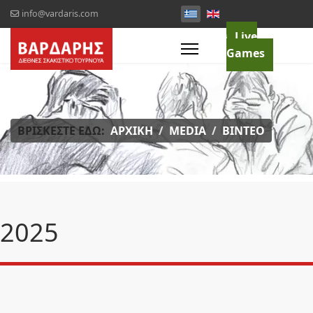
info@vardaris.com
Live
Games
ΒΡΊΣΚΕΣΤΕ ΕΔΏ:
ΑΡΧΙΚΉ
MEDIA
ΒΊΝΤΕΟ
2025